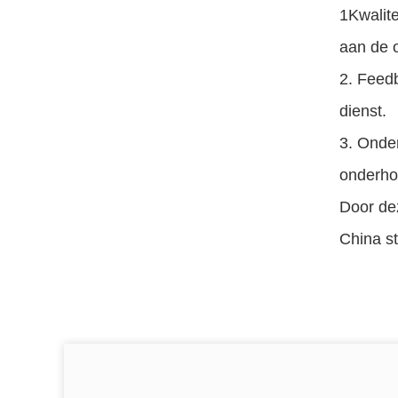
1Kwalite
aan de 
2. Feed
dienst.
3. Onder
onderho
Door dez
China s