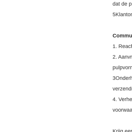
dat de p
5Klanto
Commun
1. Reach
2. Aanvr
pulpvor
3Onderh
verzend
4. Verhe
voorwaa
Krijg ee