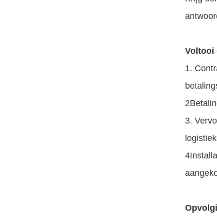
antwoor
Voltooi 
1. Contr
betalin
2Betali
3. Vervo
logistie
4Install
aangek
Opvolg