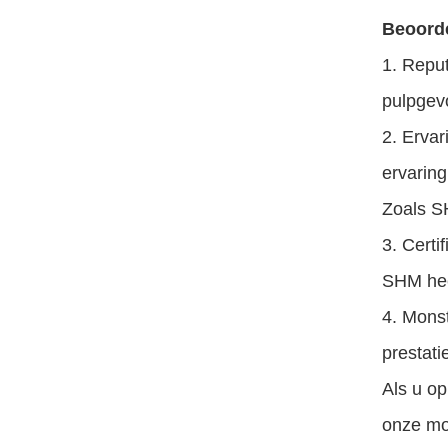
Beoorde
1. Repu
pulpgev
2. Erva
ervaring
Zoals SH
3. Certi
SHM hee
4. Mons
prestati
Als u o
onze mo