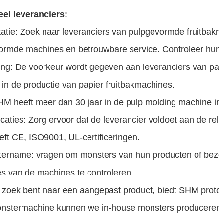
el leveranciers:
tatie: Zoek naar leveranciers van pulpgevormde fruitba
ormde machines en betrouwbare service. Controleer hun 
ring: De voorkeur wordt gegeven aan leveranciers van 
 in de productie van papier fruitbakmachines.
M heeft meer dan 30 jaar in de pulp molding machine in
ficaties: Zorg ervoor dat de leverancier voldoet aan de re
ft CE, ISO9001, UL-certificeringen.
tername: vragen om monsters van hun producten of bezoe
es van de machines te controleren.
p zoek bent naar een aangepast product, biedt SHM prot
nstermachine kunnen we in-house monsters produceren v