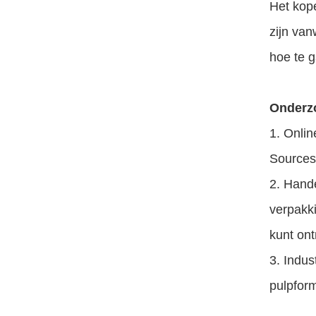
Het kop
zijn van
hoe te 
Onderzo
1. Onli
Sources
2. Hande
verpakk
kunt on
3. Indus
pulpform